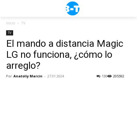
Inicio
TV
TV
El mando a distancia Magic
LG no funciona, ¿cómo lo
arreglo?
Por
Anatoliy Marcin
-
27.01.2024
130
205592