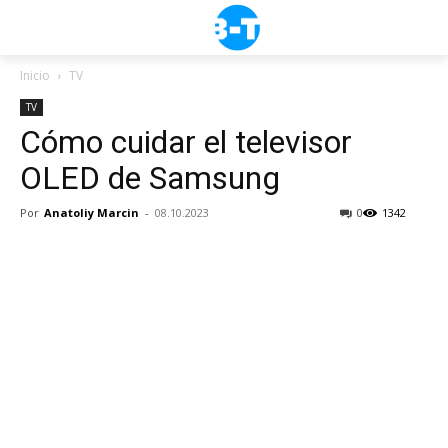
Inicio
TV
TV
Cómo cuidar el televisor
OLED de Samsung
Por
Anatoliy Marcin
-
08.10.2023
0
1342