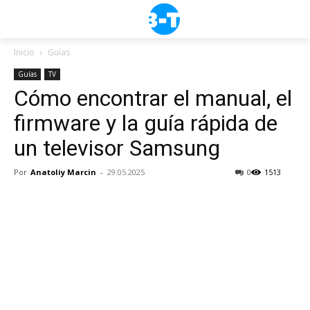
Inicio
Guías
Guías
TV
Cómo encontrar el manual, el
firmware y la guía rápida de
un televisor Samsung
Por
Anatoliy Marcin
-
29.05.2025
0
1513