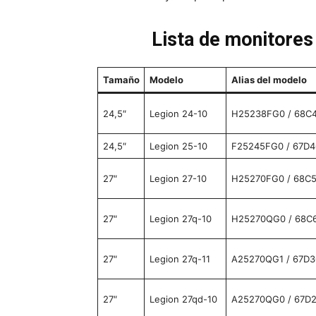
Lista de monitores
Tamaño
Modelo
Alias del modelo
24,5″
Legion 24-10
H25238FG0 / 68C
24,5″
Legion 25-10
F25245FG0 / 67D
27″
Legion 27-10
H25270FG0 / 68C
27″
Legion 27q-10
H25270QG0 / 68C
27″
Legion 27q-11
A25270QG1 / 67D
27″
Legion 27qd-10
A25270QG0 / 67D