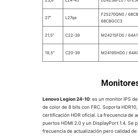
23,8″
L24-45
D24238FL0 / 67E3
F25270QN0 / 68C
27″
L27qe
68C8GCC3
21,5″
C22-39
M24215FD0 / 64A
19,5″
C20-39
M24195HD0 / 64
Monitore
Lenovo Legion 24-10
: es un monitor IPS d
de color de 8 bits con FRC. Soporta HDR10, 
certificación HDR oficial. La frecuencia de 
puertos HDMI 2.0 y un DisplayPort 1.4. Se 
frecuencia de actualización pero calidad d