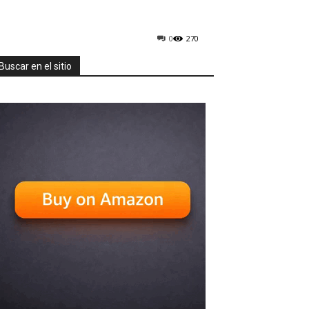
0
270
Buscar en el sitio