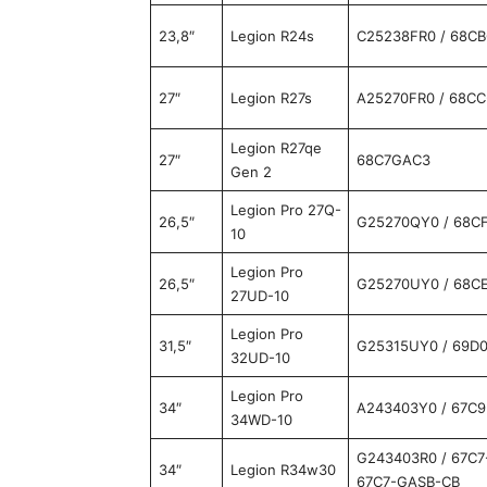
23,8″
Legion R24s
C25238FR0 / 68C
27″
Legion R27s
A25270FR0 / 68C
Legion R27qe
27″
68C7GAC3
Gen 2
Legion Pro 27Q-
26,5″
G25270QY0 / 68C
10
Legion Pro
26,5″
G25270UY0 / 68C
27UD-10
Legion Pro
31,5″
G25315UY0 / 69D
32UD-10
Legion Pro
34″
A243403Y0 / 67C
34WD-10
G243403R0 / 67C7
34″
Legion R34w30
67C7-GASB-CB