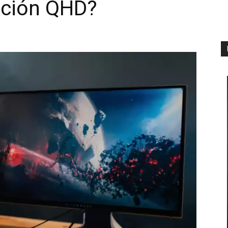
ución QHD?