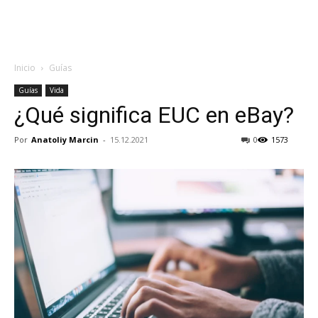
Inicio
Guías
Guías
Vida
¿Qué significa EUC en eBay?
Por
Anatoliy Marcin
-
15.12.2021
0
1573