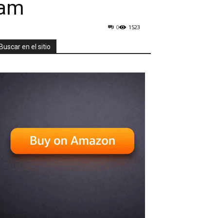
ram
0
1523
Buscar en el sitio