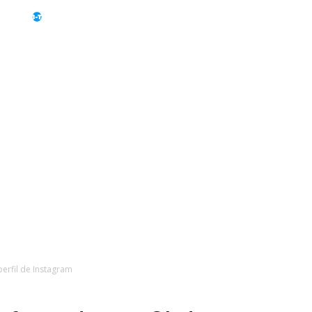
TV
Teléfono
Electrodomésticos
Displays
erfil de Instagram