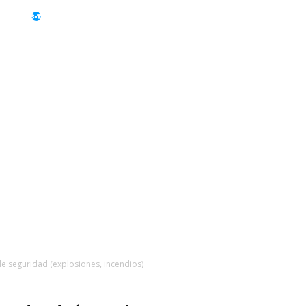
TV
Teléfono
Electrodomésticos
Displays
e seguridad (explosiones, incendios)