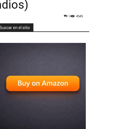
ndios)
0
4545
Buscar en el sitio