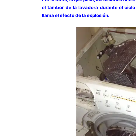
el tambor de la lavadora durante el cicl
llama el efecto de la explosión.