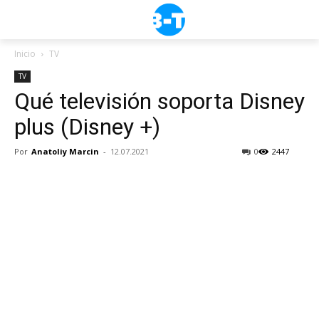
Inicio
TV
TV
Qué televisión soporta Disney
plus (Disney +)
Por
Anatoliy Marcin
-
12.07.2021
0
2447